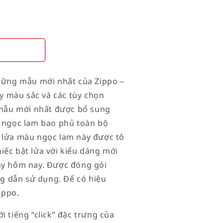
những mẫu mới nhất của Zippo –
ầy màu sắc và các tùy chọn
à mẫu mới nhất được bổ sung
u ngọc lam bao phủ toàn bộ
t lửa màu ngọc lam này được tô
iếc bật lửa với kiểu dáng mới
gay hôm nay. Được đóng gói
g dẫn sử dụng. Để có hiệu
ippo.
i tiếng “click” đặc trưng của