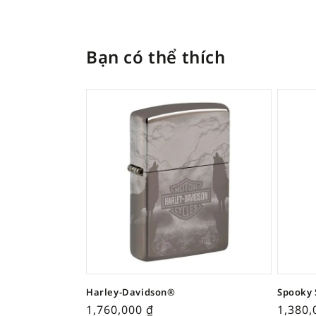
Bạn có thể thích
Harley-Davidson®
Spooky 
1,760,000
₫
1,380