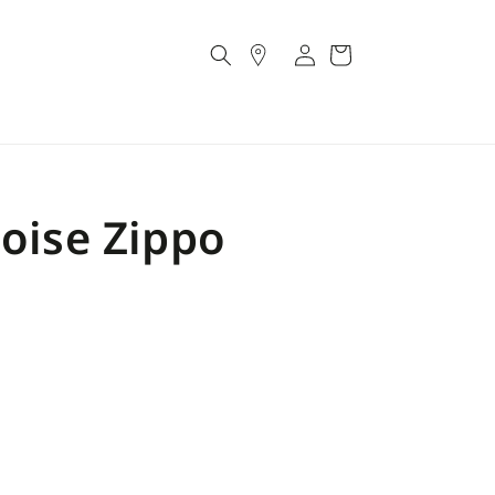
Account
Cart
uoise Zippo