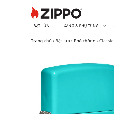
BẬT LỬA
XĂNG & PHỤ TÙNG
Trang chủ
›
Bật lửa
›
Phổ thông
›
Classic
SKIP TO
PRODUCT
INFORMATION