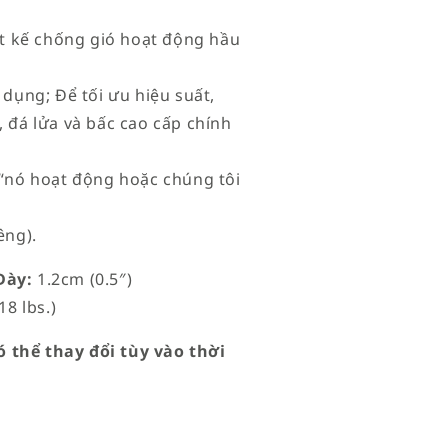
iết kế chống gió hoạt động hầu
 dụng; Để tối ưu hiệu suất,
 đá lửa và bấc cao cấp chính
à “nó hoạt động hoặc chúng tôi
êng).
ày:
1.2cm (0.5″)
18 lbs.)
 thể thay đổi tùy vào thời