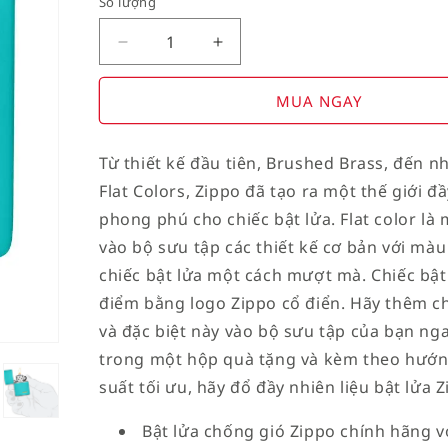
Số lượng
Decrease
Increase
quantity
quantity
for
for
MUA NGAY
American
American
Stamp
Stamp
Từ thiết kế đầu tiên, Brushed Brass, đến 
on
on
Flat Colors, Zippo đã tạo ra một thế giới đ
Flag
Flag
phong phú cho chiếc bật lửa. Flat color l
vào bộ sưu tập các thiết kế cơ bản với mà
chiếc bật lửa một cách mượt mà. Chiếc bậ
điểm bằng logo Zippo cổ điển. Hãy thêm ch
và đặc biệt này vào bộ sưu tập của bạn n
trong một hộp quà tặng và kèm theo hướn
suất tối ưu, hãy đổ đầy nhiên liệu bật lửa Z
Bật lửa chống gió Zippo chính hãng vớ