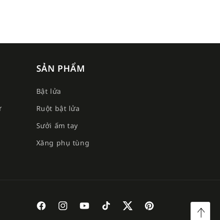
SẢN PHẨM
Bật lửa
ư
Ruột bật lửa
Sưởi ấm tay
e
Xăng phụ tùng
Facebook
Instagram
YouTube
TikTok
Twitter
Pinterest