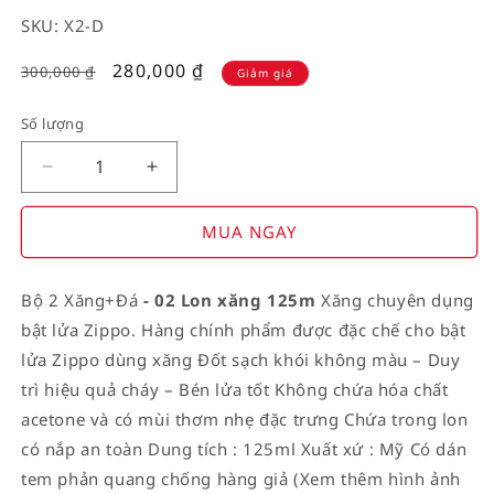
SKU: X2-D
Giá
280,000
₫
300,000
₫
Giảm giá
giảm
Số lượng
Decrease
Increase
quantity
quantity
for
for
MUA NGAY
American
American
Stamp
Stamp
Bộ 2 Xăng+Đá
- 02 Lon
xăng 125m
Xăng chuyên dụng
on
on
bật lửa Zippo. Hàng chính phẩm được đặc chế cho bật
Flag
Flag
lửa Zippo dùng xăng Đốt sạch khói không màu – Duy
trì hiệu quả cháy – Bén lửa tốt Không chứa hóa chất
acetone và có mùi thơm nhẹ đặc trưng Chứa trong lon
có nắp an toàn Dung tích : 125ml Xuất xứ : Mỹ Có dán
tem phản quang chống hàng giả (Xem thêm hình ảnh