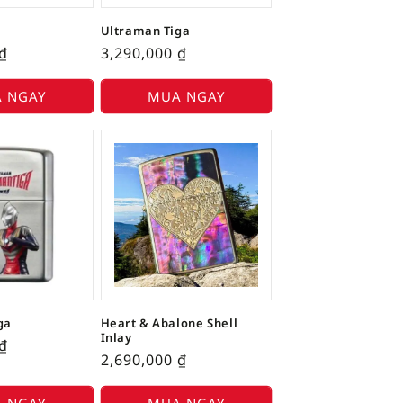
Ultraman Tiga
₫
3,290,000
₫
 NGAY
MUA NGAY
ga
Heart & Abalone Shell
Inlay
₫
2,690,000
₫