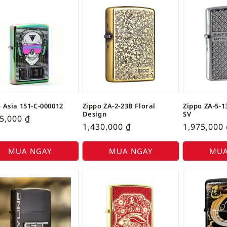
 Asia 151-C-000012
Zippo ZA-2-23B Floral
Zippo ZA-5-13
Design
SV
35,000
₫
1,430,000
₫
1,975,000
MUA NGAY
MUA NGAY
MUA