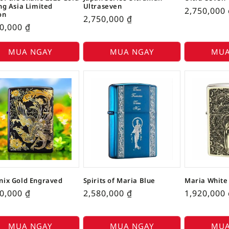
ng Asia Limited
Ultraseven
2,750,000
on
2,750,000
₫
20,000
₫
MUA NGAY
MUA NGAY
MUA
nix Gold Engraved
Spirits of Maria Blue
Maria White
50,000
₫
2,580,000
₫
1,920,000
MUA NGAY
MUA NGAY
MUA