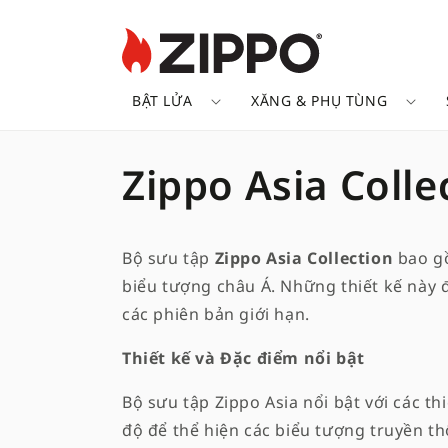
BẬT LỬA
XĂNG & PHỤ TÙNG
B
Zippo Asia Colle
ộ
Bộ sưu tập
Zippo Asia Collection
bao gồ
s
biểu tượng châu Á. Những thiết kế này đ
các phiên bản giới hạn.
ư
Thiết kế và Đặc điểm nổi bật
u
Bộ sưu tập Zippo Asia nổi bật với các t
t
độ để thể hiện các biểu tượng truyền t