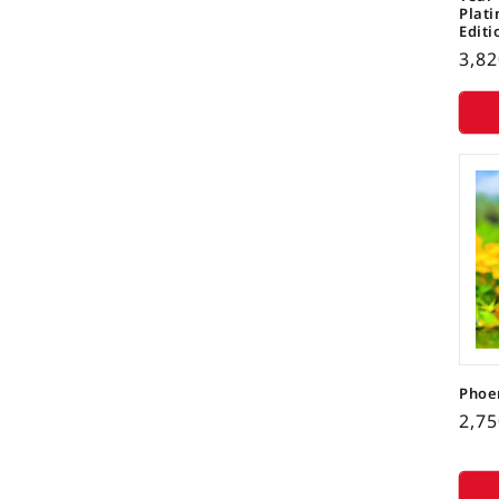
Plati
Editi
3,8
Phoe
2,7