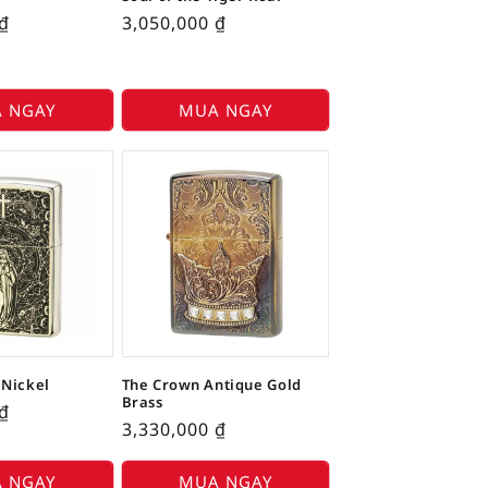
₫
3,050,000
₫
 NGAY
MUA NGAY
 Nickel
The Crown Antique Gold
Brass
₫
3,330,000
₫
 NGAY
MUA NGAY