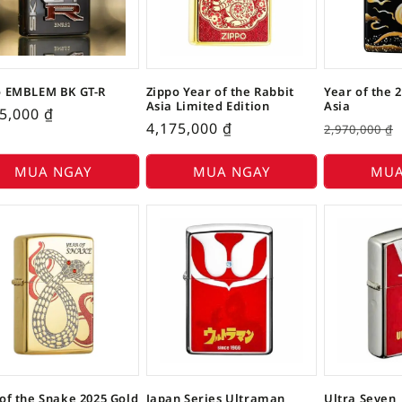
o EMBLEM BK GT-R
Zippo Year of the Rabbit
Year of the 
Asia Limited Edition
Asia
05,000
₫
4,175,000
₫
2,970,000
₫
MUA NGAY
MUA NGAY
MUA
of the Snake 2025 Gold
Japan Series Ultraman
Ultra Seven