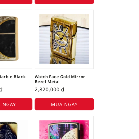
arble Black
Watch Face Gold Mirror
Bezel Metal
₫
2,820,000
₫
 NGAY
MUA NGAY