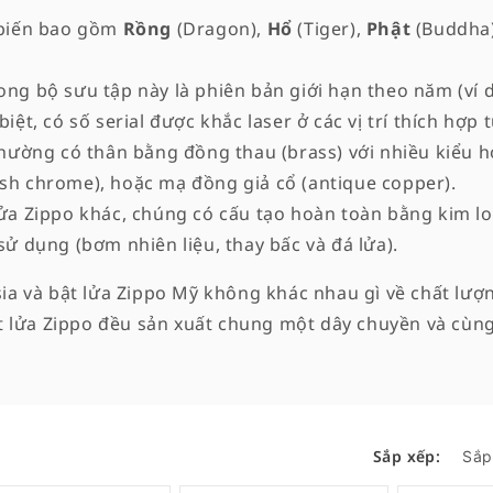
ổ biến bao gồm
Rồng
(Dragon),
Hổ
(Tiger),
Phật
(Buddha
ong bộ sưu tập này là phiên bản giới hạn theo năm (ví d
biệt, có số serial được khắc laser ở các vị trí thích hợp
 thường có thân bằng đồng thau (brass) với nhiều kiểu
ish chrome), hoặc mạ đồng giả cổ (antique copper).
lửa Zippo khác, chúng có cấu tạo hoàn toàn bằng kim lo
sử dụng (bơm nhiên liệu, thay bấc và đá lửa).
ia và bật lửa Zippo Mỹ không khác nhau gì về chất lượn
bật lửa Zippo đều sản xuất chung một dây chuyền và cùn
Sắp xếp: