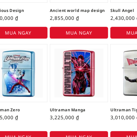
ious Design
Ancient world map design
Skull Angel
90,000
₫
2,855,000
₫
2,430,000
MUA NGAY
MUA NGAY
MUA
aman Zero
Ultraman Manga
Ultraman Ti
25,000
₫
3,225,000
₫
3,010,000