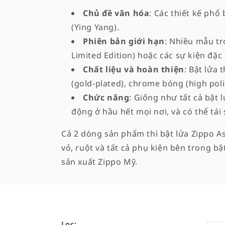
Chủ đề văn hóa
: Các thiết kế ph
ậ
(Ying Yang).
Phiên bản giới hạn
: Nhiều mẫu tr
p
Limited Edition) hoặc các sự kiện đặc 
:
Chất liệu và hoàn thiện
: Bật lửa
(gold-plated), chrome bóng (high pol
Chức năng
: Giống như tất cả bật 
động ở hầu hết mọi nơi, và có thể tái 
Cả 2 dòng sản phẩm thì bật lửa Zippo As
vỏ, ruột và tất cả phụ kiện bên trong 
sản xuất Zippo Mỹ.
Lọc: