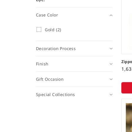
Case Color
Case
G
Gold (2)
o
Color
l
d
Decoration Process
(
2
s
Zippo
Finish
ả
1,6
n
p
Gift Occasion
h
ẩ
m
Special Collections
)