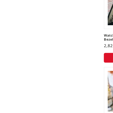
Watch
Beze
2,8