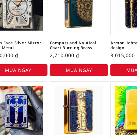
 Face Silver Mirror
Compass and Nautical
Armor lighte
l Metal
Chart Burning Brass
design
20,000
₫
2,710,000
₫
3,015,000
MUA NGAY
MUA NGAY
MUA