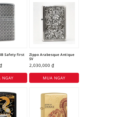
B Safety first
Zippo Arabesque Antique
SV
₫
2,030,000
₫
 NGAY
MUA NGAY