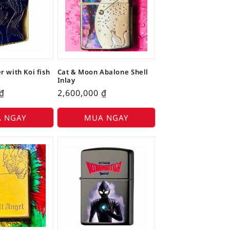
r with Koi fish
Cat & Moon Abalone Shell
Inlay
₫
2,600,000
₫
 NGAY
MUA NGAY